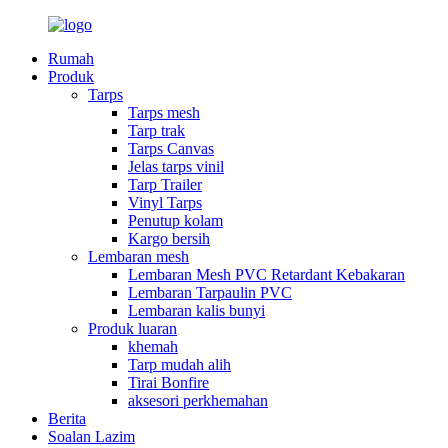
Rumah
Produk
Tarps
Tarps mesh
Tarp trak
Tarps Canvas
Jelas tarps vinil
Tarp Trailer
Vinyl Tarps
Penutup kolam
Kargo bersih
Lembaran mesh
Lembaran Mesh PVC Retardant Kebakaran
Lembaran Tarpaulin PVC
Lembaran kalis bunyi
Produk luaran
khemah
Tarp mudah alih
Tirai Bonfire
aksesori perkhemahan
Berita
Soalan Lazim