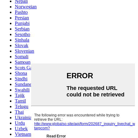
Nepali
Norwegian
Pashto
Persian
Punjabi
Serbian
Sesotho
Sinhala
Slovak
Slovenian
Somali
Samoan
Scots Gaelic
Shona
Sindhi
Sundanese
Swahili
Tajik
Tamil
Telugu
Thai
Ukrainian
Urdu
Uzbek
Vietnamese