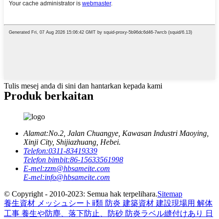
Tulis mesej anda di sini dan hantarkan kepada kami
Produk berkaitan
Alamat:
No.2, Jalan Chuangye, Kawasan Industri Maoying,
Xinji City, Shijiazhuang, Hebei.
Telefon:
0311-83419339
Telefon bimbit:
86-15633561998
E-mel:
zzm@hbsameite.com
E-mel:
info@hbsameite.com
© Copyright - 2010-2023: Semua hak terpelihara.
Sitemap
養生資材 メッシュシートⅱ類 防炎 建築資材 建設現場用 解体
工事 養生や防塵、落下防止、防砂 防炎ラベル縫付けあり 日