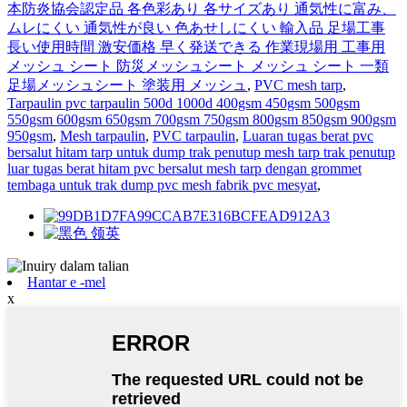
本防炎協会認定品 各色彩あり 各サイズあり 通気性に富み、
ムレにくい 通気性が良い 色あせしにくい 輸入品 足場工事
長い使用時間 激安価格 早く発送できる 作業現場用 工事用
メッシュ シート 防災メッシュシート メッシュ シート 一類
足場メッシュシート 塗装用 メッシュ
,
PVC mesh tarp
,
Tarpaulin pvc tarpaulin 500d 1000d 400gsm 450gsm 500gsm
550gsm 600gsm 650gsm 700gsm 750gsm 800gsm 850gsm 900gsm
950gsm
,
Mesh tarpaulin
,
PVC tarpaulin
,
Luaran tugas berat pvc
bersalut hitam tarp untuk dump trak penutup mesh tarp trak penutup
luar tugas berat hitam pvc bersalut mesh tarp dengan grommet
tembaga untuk trak dump pvc mesh fabrik pvc mesyat
,
Hantar e -mel
x