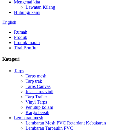
Mengenai kita
Lawatan Kilang
Hubungi kami
English
Rumah
Produk
Produk luaran
Tirai Bonfire
Kategori
Tarps
Tarps mesh
Tarp trak
Tarps Canvas
Jelas tarps vinil
Tarp Trailer
Vinyl Tarps
Penutup kolam
Kargo bersih
Lembaran mesh
Lembaran Mesh PVC Retardant Kebakaran
Lembaran Tarpaulin PVC