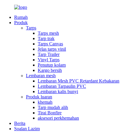
Rumah
Produk
Tarps
Tarps mesh
Tarp trak
Tarps Canvas
Jelas tarps vinil
Tarp Trailer
Vinyl Tarps
Penutup kolam
Kargo bersih
Lembaran mesh
Lembaran Mesh PVC Retardant Kebakaran
Lembaran Tarpaulin PVC
Lembaran kalis bunyi
Produk luaran
khemah
Tarp mudah alih
Tirai Bonfire
aksesori perkhemahan
Berita
Soalan Lazim