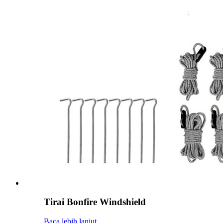
Tirai Bonfire Windshield
Baca lebih lanjut